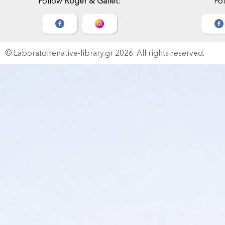
Follow
Roger & Gallet
:
Fo
© Laboratoirenative-library.gr 2026.
All rights reserved.