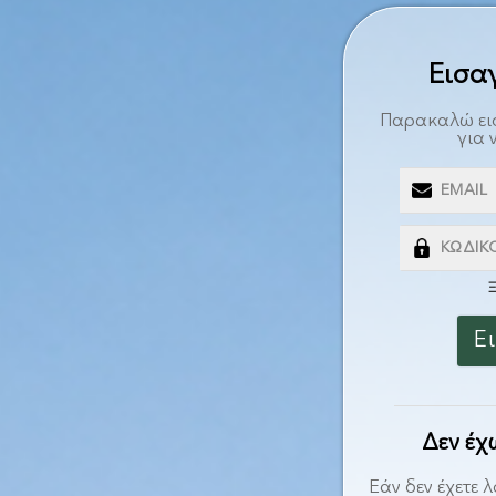
Εισα
Παρακαλώ εισ
για 
EMAIL
ΚΩΔΙΚ
Ξ
Δεν έχ
Εάν δεν έχετε 